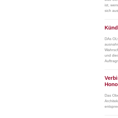
ist, wen
sich au
Künd
DAs OLG
ausnahm
Wahrsch
und die
Auftrag
Verbi
Hono
Das Obe
Archite
entspre