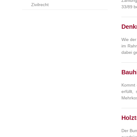
Zahlung
Zivilrecht
33/89 b
Denk
Wie der
im Rahm
dabei ge
Bauh
Kommt d
erfüll
Mehrkos
Holz
Der Bun