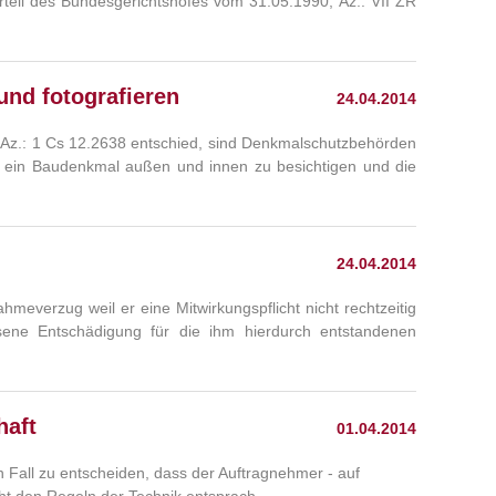
teil des Bundesgerichtshofes vom 31.05.1990, Az.: VII ZR
nd fotografieren
24.04.2014
 Az.: 1 Cs 12.2638 entschied, sind Denkmalschutzbehörden
, ein Baudenkmal außen und innen zu besichtigen und die
24.04.2014
everzug weil er eine Mitwirkungspflicht nicht rechtzeitig
ene Entschädigung für die ihm hierdurch entstandenen
haft
01.04.2014
n Fall zu entscheiden, dass der Auftragnehmer - auf