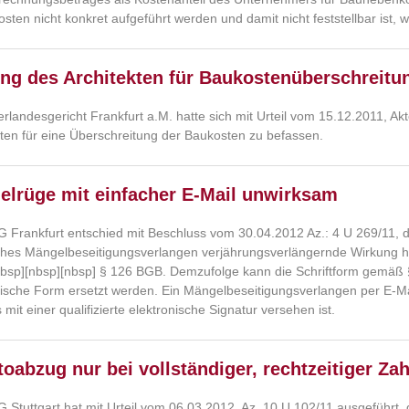
sten nicht konkret aufgeführt werden und damit nicht feststellbar ist,
ng des Architekten für Baukostenüberschreitu
rlandesgericht Frankfurt a.M. hatte sich mit Urteil vom 15.12.2011, Ak
kten für eine Überschreitung der Baukosten zu befassen.
elrüge mit einfacher E-Mail unwirksam
 Frankfurt entschied mit Beschluss vom 30.04.2012 Az.: 4 U 269/11, d
liches Mängelbeseitigungsverlangen verjährungsverlängernde Wirkung hat
nbsp][nbsp][nbsp] § 126 BGB. Demzufolge kann die Schriftform gemäß 
nische Form ersetzt werden. Ein Mängelbeseitigungsverlangen per E-Mai
mit einer qualifizierte elektronische Signatur versehen ist.
oabzug nur bei vollständiger, rechtzeitiger Za
 Stuttgart hat mit Urteil vom 06.03.2012, Az. 10 U 102/11 ausgeführt