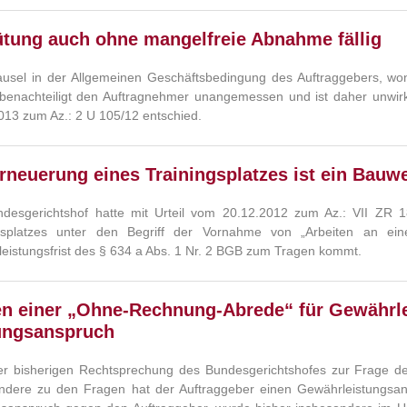
ütung auch ohne mangelfreie Abnahme fällig
ausel in der Allgemeinen Geschäftsbedingung des Auftraggebers, w
, benachteiligt den Auftragnehmer unangemessen und ist daher unwir
013 zum Az.: 2 U 105/12 entschied.
rneuerung eines Trainingsplatzes ist ein Bauw
desgerichtshof hatte mit Urteil vom 20.12.2012 zum Az.: VII ZR 1
ngsplatzes unter den Begriff der Vornahme von „Arbeiten an ei
eistungsfrist des § 634 a Abs. 1 Nr. 2 BGB zum Tragen kommt.
en einer „Ohne-Rechnung-Abrede“ für Gewährl
ungsanspruch
r bisherigen Rechtsprechung des Bundesgerichtshofes zur Frage d
ndere zu den Fragen hat der Auftraggeber einen Gewährleistungsan