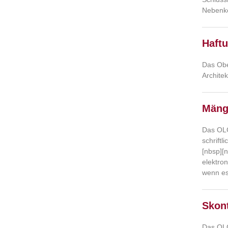
Nebenko
Haftu
Das Obe
Archite
Mäng
Das OLG
schrift
[nbsp][
elektro
wenn es 
Skont
Das OLG