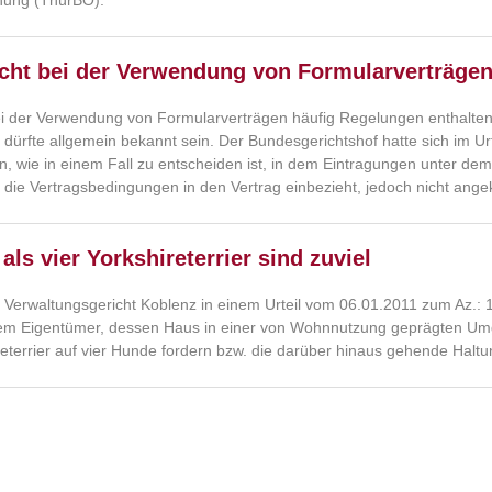
nung (ThürBO).
cht bei der Verwendung von Formularverträgen
i der Verwendung von Formularverträgen häufig Regelungen enthalten 
 dürfte allgemein bekannt sein. Der Bundesgerichtshof hatte sich im Ur
n, wie in einem Fall zu entscheiden ist, in dem Eintragungen unter 
 die Vertragsbedingungen in den Vertrag einbezieht, jedoch nicht ange
als vier Yorkshireterrier sind zuviel
 Verwaltungsgericht Koblenz in einem Urteil vom 06.01.2011 zum Az.:
em Eigentümer, dessen Haus in einer von Wohnnutzung geprägten Umg
reterrier auf vier Hunde fordern bzw. die darüber hinaus gehende Haltu