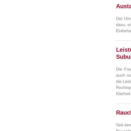
Austa
Der Ums
dazu, e
Einbeha
Leis
Subun
Die Fra
auch no
die Leis
Rechtsp
Klarheit
Rauc
Seit de