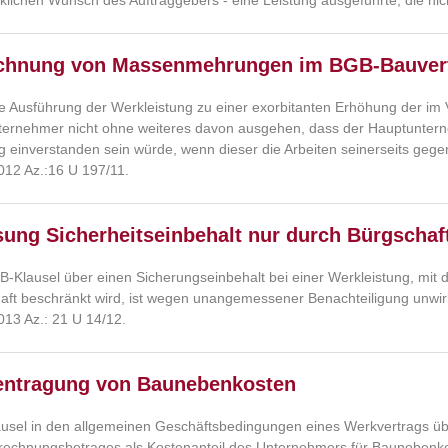
klichen Wunsch des Auftraggebers - eine Leistung ausgeführte, die nic
chnung von Massenmehrungen im BGB-Bauver
ie Ausführung der Werkleistung zu einer exorbitanten Erhöhung der 
ernehmer nicht ohne weiteres davon ausgehen, dass der Hauptunterneh
 einverstanden sein würde, wenn dieser die Arbeiten seinerseits ge
012 Az.:16 U 197/11.
sung Sicherheitseinbehalt nur durch Bürgscha
B-Klausel über einen Sicherungseinbehalt bei einer Werkleistung, mit d
aft beschränkt wird, ist wegen unangemessener Benachteiligung unwi
013 Az.: 21 U 14/12.
entragung von Baunebenkosten
ausel in den allgemeinen Geschäftsbedingungen eines Werkvertrags übe
rechnungsbetrages als Kostenanteil des Unternehmers für Baunebenkos