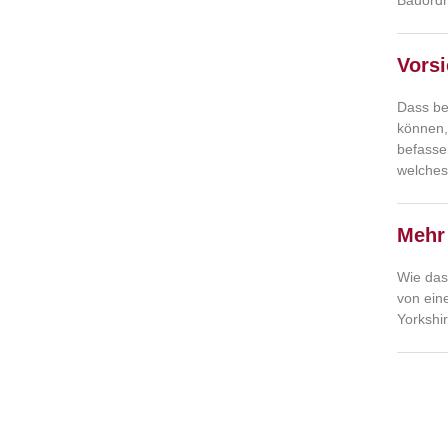
Bauord
Vorsi
Dass be
können,
befasse
welches
Mehr 
Wie das
von ein
Yorkshi