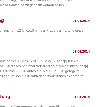
 welche Kosten damit gedeckt werden sollen.
ng
01.04.2014
tenzeichen: 12 U 71/10 mit der Frage der Haftung eines
01.04.2014
ass nach § 13 Abs. 5 Nr. 1 S. 2 VOB/B[nbsp] nur ein
. Für dieses Schriftformerfordernis gilt[nbsp][nbsp][nbsp]
§ 126 Abs. 3 BGB durch die in § 126a BGB geregelte
l genügt somit nur dann der erforderlichen Schriftform,
hlung
01.04.2014
, dass der Auftraggeber nur dann zum Skontoabzug befugt