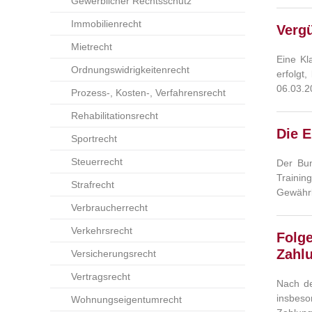
Gewerblicher Rechtsschutz
Immobilienrecht
Verg
Mietrecht
Eine Kl
Ordnungswidrigkeitenrecht
erfolgt
06.03.2
Prozess-, Kosten-, Verfahrensrecht
Rehabilitationsrecht
Die E
Sportrecht
Steuerrecht
Der Bun
Traini
Strafrecht
Gewährl
Verbraucherrecht
Verkehrsrecht
Folg
Zahl
Versicherungsrecht
Vertragsrecht
Nach de
insbeso
Wohnungseigentumrecht