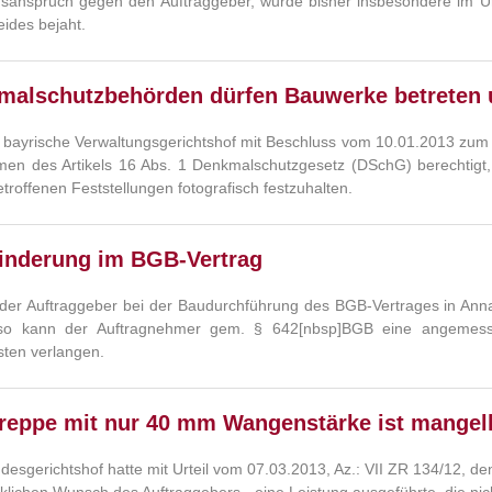
sanspruch gegen den Auftraggeber, wurde bisher insbesondere im Ur
eides bejaht.
malschutzbehörden dürfen Bauwerke betreten u
 bayrische Verwaltungsgerichtshof mit Beschluss vom 10.01.2013 zum
en des Artikels 16 Abs. 1 Denkmalschutzgesetz (DSchG) berechtigt
troffenen Feststellungen fotografisch festzuhalten.
inderung im BGB-Vertrag
er Auftraggeber bei der Baudurchführung des BGB-Vertrages in Annahm
t, so kann der Auftragnehmer gem. § 642[nbsp]BGB eine angemess
ten verlangen.
treppe mit nur 40 mm Wangenstärke ist mangel
desgerichtshof hatte mit Urteil vom 07.03.2013, Az.: VII ZR 134/12, de