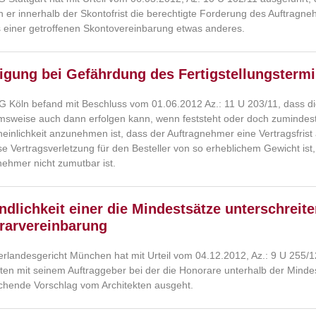
n er innerhalb der Skontofrist die berechtigte Forderung des Auftragne
s einer getroffenen Skontovereinbarung etwas anderes.
igung bei Gefährdung des Fertigstellungsterm
 Köln befand mit Beschluss vom 01.06.2012 Az.: 11 U 203/11, dass d
sweise auch dann erfolgen kann, wenn feststeht oder doch zumindest 
einlichkeit anzunehmen ist, dass der Auftragnehmer eine Vertragsfrist
se Vertragsverletzung für den Besteller von so erheblichem Gewicht is
nehmer nicht zumutbar ist.
ndlichkeit einer die Mindestsätze unterschreit
rarvereinbarung
rlandesgericht München hat mit Urteil vom 04.12.2012, Az.: 9 U 255/1
kten mit seinem Auftraggeber bei der die Honorare unterhalb der Minde
chende Vorschlag vom Architekten ausgeht.