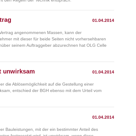
ht den Regeln der Technik entsprach.
trag
01.04.2014
im Vertrag angenommenen Massen, kann der
mer mit dieser für beide Seiten nicht vorhersehbaren
genüber seinem Auftraggeber abzurechnen hat OLG Celle
ft unwirksam
01.04.2014
er die Ablösemöglichkeit auf die Gestellung einer
rksam, entschied der BGH ebenso mit dem Urteil vom
01.04.2014
r Bauleistungen, mit der ein bestimmter Anteil des
ten festgesetzt wird, ist unwirksam, wenn diese