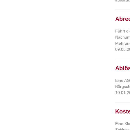
ausdrüc
Abre
Führt d
Nachunt
Mehrung
09.08.2
Ablö
Eine AG
Bürgsch
10.01.2
Kost
Eine Kl
Schluss