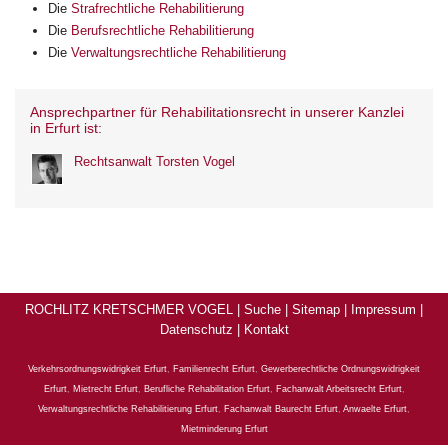
Die
Strafrechtliche Rehabilitierung
Die
Berufsrechtliche Rehabilitierung
Die
Verwaltungsrechtliche Rehabilitierung
Ansprechpartner für Rehabilitationsrecht in unserer Kanzlei
in Erfurt ist:
Rechtsanwalt Torsten Vogel
ROCHLITZ KRETSCHMER VOGEL |
Suche
|
Sitemap
|
Impressum
|
Datenschutz
|
Kontakt
Verkehrsordnungswidrigkeit Erfurt
,
Familienrecht Erfurt
,
Gewerberechtliche Ordnungswidrigkeit
Erfurt
,
Mietrecht Erfurt
,
Berufliche Rehabilitation Erfurt
,
Fachanwalt Arbeitsrecht Erfurt
,
Verwaltungsrechtliche Rehabilitierung Erfurt
,
Fachanwalt Baurecht Erfurt
,
Anwaelte Erfurt
,
Mietminderung Erfurt