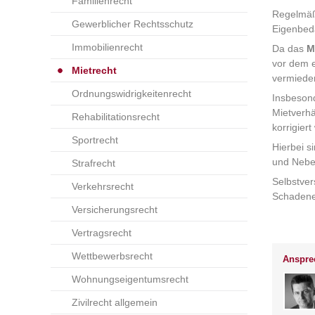
Familienrecht
Regelmäß
Gewerblicher Rechtsschutz
Eigenbeda
Immobilienrecht
Da das
M
vor dem e
Mietrecht
vermiede
Ordnungswidrigkeitenrecht
Insbesond
Mietverhä
Rehabilitationsrecht
korrigier
Sportrecht
Hierbei s
und Neben
Strafrecht
Selbstver
Verkehrsrecht
Schadene
Versicherungsrecht
Vertragsrecht
Wettbewerbsrecht
Ansprec
Wohnungseigentumsrecht
Zivilrecht allgemein