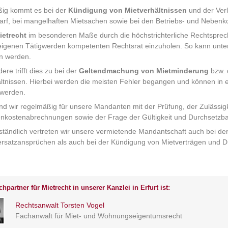
ig kommt es bei der
Kündigung von Mietverhältnissen
und der Ver
rf, bei mangelhaften Mietsachen sowie bei den Betriebs- und Nebenk
ietrecht
im besonderen Maße durch die höchstrichterliche Rechtsprechu
igenen Tätigwerden kompetenten Rechtsrat einzuholen. So kann unter 
n werden.
ere trifft dies zu bei der
Geltendmachung von Mietminderung
bzw. 
ltnissen. Hierbei werden die meisten Fehler begangen und können in 
t werden.
ind wir regelmäßig für unsere Mandanten mit der Prüfung, der Zulässi
kostenabrechnungen sowie der Frage der Gültigkeit und Durchsetzbark
ständlich vertreten wir unsere vermietende Mandantschaft auch bei 
rsatzansprüchen als auch bei der Kündigung von Mietverträgen und
hpartner für Mietrecht in unserer Kanzlei in Erfurt ist:
Rechtsanwalt Torsten Vogel
Fachanwalt für Miet- und Wohnungseigentumsrecht