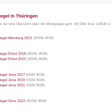
iegel in Thüringen
en sie eine Übersicht über die Mietspiegel gem. §§ 558c bzw. d BGB in
iegel Altenburg 2021
(§558c BGB)
iegel Erfurt 2018
(§558c BGB)
iegel Erfurt 2022
(§558c BGB)
iegel Jena 2017
(558d BGB)
iegel Jena 2019
(558d BGB)
iegel Jena 2021
(558d BGB)
iegel Gera 2022
(§558c BGB)