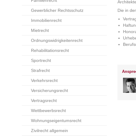
Familienrecht
Architek
Gewerblicher Rechtsschutz
Die in d
Vertra
Immobilienrecht
Haftun
Mietrecht
Honora
Urhebe
Ordnungswidrigkeitenrecht
Berufs
Rehabilitationsrecht
Sportrecht
Strafrecht
Ansprec
Verkehrsrecht
Versicherungsrecht
Vertragsrecht
Wettbewerbsrecht
Wohnungseigentumsrecht
Zivilrecht allgemein