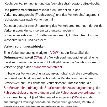
(Recht der Fahrerlaubnis) und das Verkehrsstraf- sowie Bußgeldrecht.
Das
private Verkehrsrecht
lässt sich unterteilen in das
Verkehrsvertragsrecht (Frachtvertrag) und das Verkehrshaftungsrecht
(Schadenersatz nach Verkehrsunfall).
Daneben besteht eine Unterteilung des Verkehrsrechtes nach der Art der
Verkehrsabwicklung, insofern wird unterschieden in
Schienenverkehrsrecht, Straßenverkehrsrecht, Luftfrachtrecht sowie
Wasserverkehrs- und Seerecht.
Verkehrsordnungswidrigkeit
Eine Verkehrsordnungswidrigkeit (
VOWi
) ist ein Spezialfall der
Ordnungswidrigkeit
(
OWi
). Die Verkehrsordnungswidrigkeit ist eine
meist mit Verwarnungs- oder mit Bußgeld bewehrte Sanktionsnorm für
Verstöße gegen das
Straßenverkehrsrecht
.
Im Falle der Verkehrsordnungswidrigkeit richtet sich die vorwerfbare,
rechtswidrige Handlung auf rechtswidrige Verstöße im deutschen
Straßenverkehr. Das deutsche Verkehrsrecht umfasst dabei die
Straßenverkehrsordnung
, die
Straßenverkehrszulassungsordnung
, die
Fahrzeug-Zulassungsverordnung
und die
Fahrerlaubnisverordnung
. Im
Zusammenhang mit § 24 Straßenverkehrsgesetz (
StVG
) wird der
zuständigen Ordnungsbehörde die Möglichkeit gegeben, Verstöße
gegen die oben genannten Verordnungen zu verfolgen.