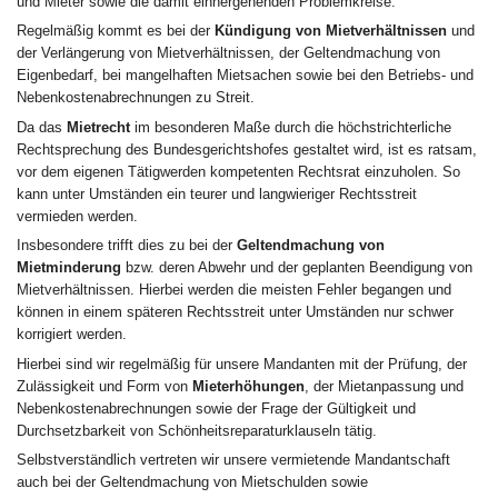
und Mieter sowie die damit einhergehenden Problemkreise.
Regelmäßig kommt es bei der
Kündigung von Mietverhältnissen
und
der Verlängerung von Mietverhältnissen, der Geltendmachung von
Eigenbedarf, bei mangelhaften Mietsachen sowie bei den Betriebs- und
Nebenkostenabrechnungen zu Streit.
Da das
Mietrecht
im besonderen Maße durch die höchstrichterliche
Rechtsprechung des Bundesgerichtshofes gestaltet wird, ist es ratsam,
vor dem eigenen Tätigwerden kompetenten Rechtsrat einzuholen. So
kann unter Umständen ein teurer und langwieriger Rechtsstreit
vermieden werden.
Insbesondere trifft dies zu bei der
Geltendmachung von
Mietminderung
bzw. deren Abwehr und der geplanten Beendigung von
Mietverhältnissen. Hierbei werden die meisten Fehler begangen und
können in einem späteren Rechtsstreit unter Umständen nur schwer
korrigiert werden.
Hierbei sind wir regelmäßig für unsere Mandanten mit der Prüfung, der
Zulässigkeit und Form von
Mieterhöhungen
, der Mietanpassung und
Nebenkostenabrechnungen sowie der Frage der Gültigkeit und
Durchsetzbarkeit von Schönheitsreparaturklauseln tätig.
Selbstverständlich vertreten wir unsere vermietende Mandantschaft
auch bei der Geltendmachung von Mietschulden sowie