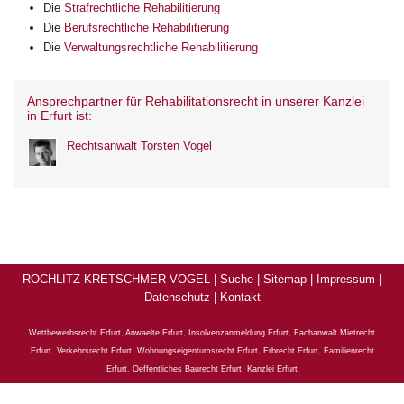
Die
Strafrechtliche Rehabilitierung
Die
Berufsrechtliche Rehabilitierung
Die
Verwaltungsrechtliche Rehabilitierung
Ansprechpartner für Rehabilitationsrecht in unserer Kanzlei
in Erfurt ist:
Rechtsanwalt Torsten Vogel
ROCHLITZ KRETSCHMER VOGEL |
Suche
|
Sitemap
|
Impressum
|
Datenschutz
|
Kontakt
Wettbewerbsrecht Erfurt
,
Anwaelte Erfurt
,
Insolvenzanmeldung Erfurt
,
Fachanwalt Mietrecht
Erfurt
,
Verkehrsrecht Erfurt
,
Wohnungseigentumsrecht Erfurt
,
Erbrecht Erfurt
,
Familienrecht
Erfurt
,
Oeffentliches Baurecht Erfurt
,
Kanzlei Erfurt