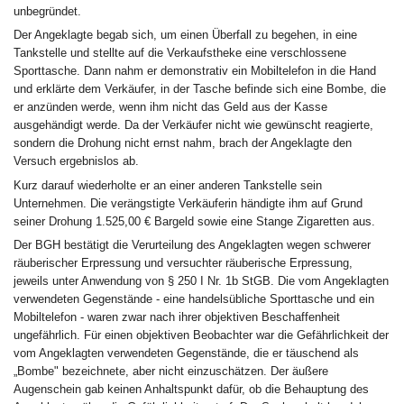
unbegründet.
Der Angeklagte begab sich, um einen Überfall zu begehen, in eine
Tankstelle und stellte auf die Verkaufstheke eine verschlossene
Sporttasche. Dann nahm er demonstrativ ein Mobiltelefon in die Hand
und erklärte dem Verkäufer, in der Tasche befinde sich eine Bombe, die
er anzünden werde, wenn ihm nicht das Geld aus der Kasse
ausgehändigt werde. Da der Verkäufer nicht wie gewünscht reagierte,
sondern die Drohung nicht ernst nahm, brach der Angeklagte den
Versuch ergebnislos ab.
Kurz darauf wiederholte er an einer anderen Tankstelle sein
Unternehmen. Die verängstigte Verkäuferin händigte ihm auf Grund
seiner Drohung 1.525,00 € Bargeld sowie eine Stange Zigaretten aus.
Der BGH bestätigt die Verurteilung des Angeklagten wegen schwerer
räuberischer Erpressung und versuchter räuberische Erpressung,
jeweils unter Anwendung von § 250 I Nr. 1b StGB. Die vom Angeklagten
verwendeten Gegenstände - eine handelsübliche Sporttasche und ein
Mobiltelefon - waren zwar nach ihrer objektiven Beschaffenheit
ungefährlich. Für einen objektiven Beobachter war die Gefährlichkeit der
vom Angeklagten verwendeten Gegenstände, die er täuschend als
„Bombe" bezeichnete, aber nicht einzuschätzen. Der äußere
Augenschein gab keinen Anhaltspunkt dafür, ob die Behauptung des