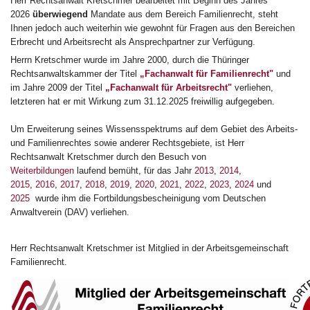
Herr Rechtsanwalt Kretschmer bearbeitet mit Beginn des Jahres
2026
überwiegend
Mandate aus dem Bereich Familienrecht, steht
Ihnen jedoch auch weiterhin wie gewohnt für Fragen aus den Bereichen
Erbrecht und Arbeitsrecht als Ansprechpartner zur Verfügung.
Herrn Kretschmer wurde im Jahre 2000, durch die Thüringer
Rechtsanwaltskammer der Titel
„Fachanwalt für Familienrecht"
und
im Jahre 2009 der Titel
„Fachanwalt für Arbeitsrecht"
verliehen,
letzteren hat er mit Wirkung zum 31.12.2025 freiwillig aufgegeben.
Um Erweiterung seines Wissensspektrums auf dem Gebiet des Arbeits-
und Familienrechtes sowie anderer Rechtsgebiete, ist Herr
Rechtsanwalt Kretschmer durch den Besuch von
Weiterbildungen
laufend bemüht, für das Jahr
2013
,
2014
,
2015
,
2016
,
2017
,
2018
,
2019
,
2020
,
2021
,
2022
,
2023
,
2024
und
2025
wurde ihm die Fortbildungsbescheinigung vom Deutschen
Anwaltverein (DAV) verliehen.
Herr Rechtsanwalt Kretschmer ist Mitglied in der Arbeitsgemeinschaft
Familienrecht.