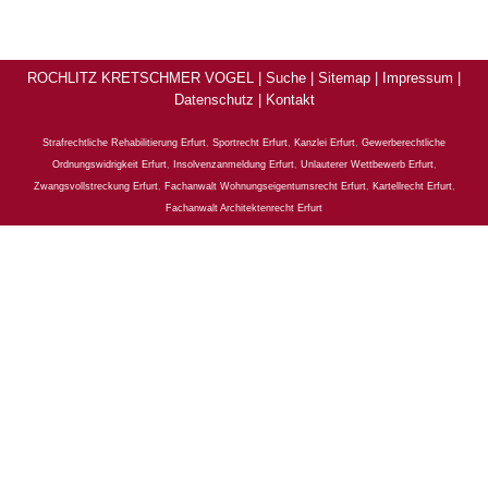
ROCHLITZ KRETSCHMER VOGEL |
Suche
|
Sitemap
|
Impressum
|
Datenschutz
|
Kontakt
Strafrechtliche Rehabilitierung Erfurt
,
Sportrecht Erfurt
,
Kanzlei Erfurt
,
Gewerberechtliche
Ordnungswidrigkeit Erfurt
,
Insolvenzanmeldung Erfurt
,
Unlauterer Wettbewerb Erfurt
,
Zwangsvollstreckung Erfurt
,
Fachanwalt Wohnungseigentumsrecht Erfurt
,
Kartellrecht Erfurt
,
Fachanwalt Architektenrecht Erfurt